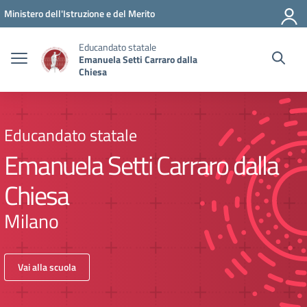
Vai ai contenuti
Vai al menu di navigazione
Vai al footer
Ministero dell'Istruzione e del Merito
Educandato statale
Emanuela Setti Carraro dalla
Chiesa
Educandato statale
Emanuela Setti Carraro dalla
Chiesa
Milano
Vai alla scuola