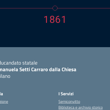
1861
ducandato statale
manuela Setti Carraro dalla Chiesa
ilano
la
I Servizi
zione
Semiconvitto
Biblioteca e archivio storico