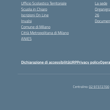
Ufficio Scolastico Territoriale
La sede
Scuola in Chiaro
Organigr
Iscrizioni On Line
26
Invalsi
Documenti
Comune di Milano
Città Metropolitana di Milano
ANIES
Dichiarazione di accessibilità
URP
Privacy policy
Opera
Centralino:
02 97372700