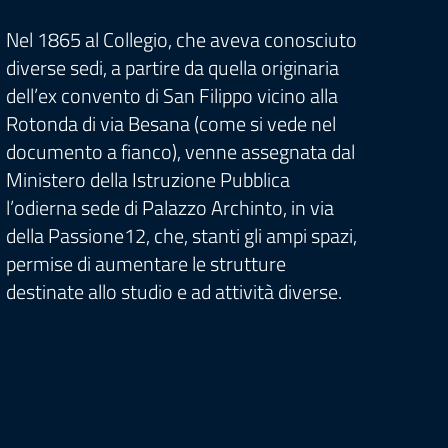
Con la
adegu
Nel 1865 al Collegio, che aveva conosciuto
elemen
diverse sedi, a partire da quella originaria
quattr
dell’ex convento di San Filippo vicino alla
la li
Rotonda di via Besana (come si vede nel
corso 
documento a fianco), venne assegnata dal
Ministero della Istruzione Pubblica
l’odierna sede di Palazzo Archinto, in via
della Passione12, che, stanti gli ampi spazi,
permise di aumentare le strutture
destinate allo studio e ad attività diverse.