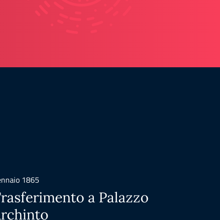
nnaio 1865
Gennaio 
rasferimento a Palazzo
Rifo
rchinto