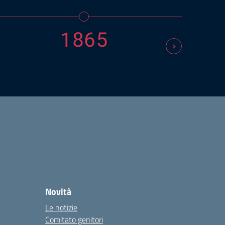
1865
Novità
Le notizie
Comitato genitori