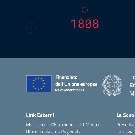
1808
E
E
M
Link Esterni
La Scuo
Ministero dell’Istruzione e del Merito
Presenta
Ufficio Scolastico Regionale
La storia