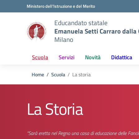
Vai ai contenuti
Vai al menu di navigazione
Vai al footer
Ministero dell'Istruzione e del Merito
Educandato statale
Emanuela Setti Carraro dalla
Milano
Scuola
Servizi
Novità
Didattica
Home
Scuola
La storia
La Storia
“Sarà eretta nel Regno una casa di educazione delle Fanci