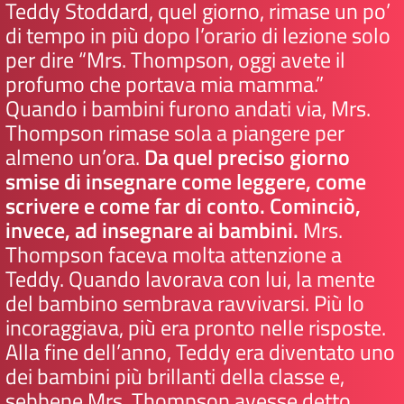
Teddy Stoddard, quel giorno, rimase un po’
di tempo in più dopo l’orario di lezione solo
per dire “Mrs. Thompson, oggi avete il
profumo che portava mia mamma.”
Quando i bambini furono andati via, Mrs.
Thompson rimase sola a piangere per
almeno un’ora.
Da quel preciso giorno
smise di insegnare come leggere, come
scrivere e come far di conto. Cominciò,
invece, ad insegnare ai bambini.
Mrs.
Thompson faceva molta attenzione a
Teddy. Quando lavorava con lui, la mente
del bambino sembrava ravvivarsi. Più lo
incoraggiava, più era pronto nelle risposte.
Alla fine dell’anno, Teddy era diventato uno
dei bambini più brillanti della classe e,
sebbene Mrs. Thompson avesse detto