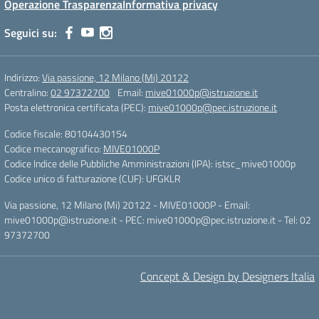
Operazione Trasparenza
Informativa privacy
Seguici su:
Indirizzo:
Via passione, 12 Milano (Mi) 20122
Centralino:
02 97372700
Email:
mive01000p@istruzione.it
Posta elettronica certificata (PEC):
mive01000p@pec.istruzione.it
Codice fiscale: 80104430154
Codice meccanografico:
MIVE01000P
Codice Indice delle Pubbliche Amministrazioni (IPA): istsc_mive01000p
Codice unico di fatturazione (CUF): UFGKLR
Via passione, 12 Milano (Mi) 20122 - MIVE01000P - Email:
mive01000p@istruzione.it - PEC: mive01000p@pec.istruzione.it - Tel: 02
97372700
Concept & Design by Designers Italia