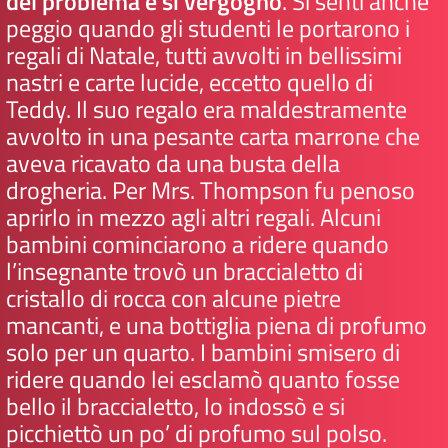
del problema e si vergognò
. Si sentì anche
peggio quando gli studenti le portarono i
regali di Natale, tutti avvolti in bellissimi
nastri e carte lucide, eccetto quello di
Teddy. Il suo regalo era maldestramente
avvolto in una pesante carta marrone che
aveva ricavato da una busta della
drogheria. Per Mrs. Thompson fu penoso
aprirlo in mezzo agli altri regali. Alcuni
bambini cominciarono a ridere quando
l’insegnante trovò un braccialetto di
cristallo di rocca con alcune pietre
mancanti, e una bottiglia piena di profumo
solo per un quarto. I bambini smisero di
ridere quando lei esclamò quanto fosse
bello il braccialetto, lo indossò e si
picchiettò un po’ di profumo sul polso.