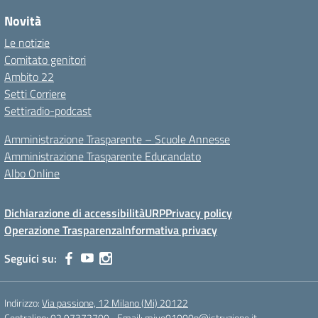
Novità
Le notizie
Comitato genitori
Ambito 22
Setti Corriere
Settiradio-podcast
Amministrazione Trasparente – Scuole Annesse
Amministrazione Trasparente Educandato
Albo Online
Dichiarazione di accessibilità
URP
Privacy policy
Operazione Trasparenza
Informativa privacy
Seguici su:
Indirizzo:
Via passione, 12 Milano (Mi) 20122
Centralino:
02 97372700
Email:
mive01000p@istruzione.it