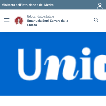
Vai ai contenuti
Vai al menu di navigazione
Vai al footer
Ministero dell'Istruzione e del Merito
Educandato statale
Emanuela Setti Carraro dalla
Chiesa