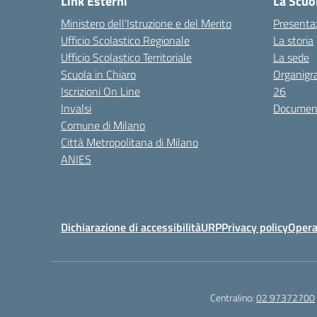
Link Esterni
La Scuo
Ministero dell’Istruzione e del Merito
Presenta
Ufficio Scolastico Regionale
La storia
Ufficio Scolastico Territoriale
La sede
Scuola in Chiaro
Organigr
Iscrizioni On Line
26
Invalsi
Documenti
Comune di Milano
Città Metropolitana di Milano
ANIES
Dichiarazione di accessibilità
URP
Privacy policy
Opera
Centralino:
02 97372700