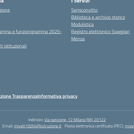
la
I Servizi
zione
Semiconvitto
Biblioteca e archivio storico
Modulistica
amma e funzionigramma 2025-
Registro elettronico Spaggiari
Mensa
 istituzionali
zione Trasparenza
Informativa privacy
Indirizzo:
Via passione, 12 Milano (Mi) 20122
Email:
mive01000p@istruzione.it
Posta elettronica certificata (PEC):
mive