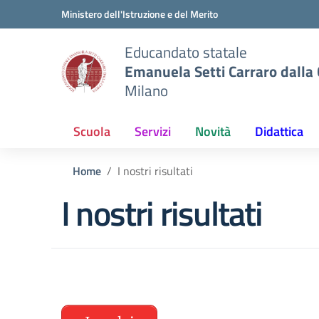
Vai ai contenuti
Vai al menu di navigazione
Vai al footer
Ministero dell'Istruzione e del Merito
Educandato statale
Emanuela Setti Carraro dalla
Milano
Scuola
Servizi
Novità
Didattica
Home
I nostri risultati
I nostri risultati