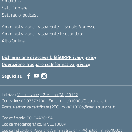
Ambito 22
Setti Corriere
Settiradio-podcast
Amministrazione Trasparente – Scuole Annesse
Amministrazione Trasparente Educandato
Albo Online
Dichiarazione di accessibilità
URP
Privacy policy
Operazione Trasparenza
Informativa privacy
Seguici su:
Indirizzo:
Via passione, 12 Milano (Mi) 20122
Centralino:
02 97372700
Email:
mive01000p@istruzione.it
Posta elettronica certificata (PEC):
mive01000p@pec.istruzione.it
Codice fiscale: 80104430154
Codice meccanografico:
MIVE01000P
Codice Indice delle Pubbliche Amministrazioni (IPA): istsc_mive01000p