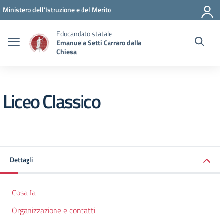
Vai ai contenuti
Vai al menu di navigazione
Vai al footer
Ministero dell'Istruzione e del Merito
Educandato statale
Emanuela Setti Carraro dalla
Chiesa
Liceo Classico
Dettagli
Cosa fa
Organizzazione e contatti