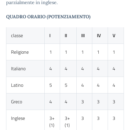
parzialmente in inglese.
QUADRO ORARIO (POTENZIAMENTO)
classe
I
II
III
IV
V
Religione
1
1
1
1
1
Italiano
4
4
4
4
4
Latino
5
5
4
4
4
Greco
4
4
3
3
3
Inglese
3+
3+
3
3
3
(1)
(1)