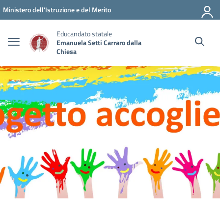
Vai ai contenuti
Vai al menu di navigazione
Vai al footer
Ministero dell'Istruzione e del Merito
Educandato statale
Emanuela Setti Carraro dalla
Chiesa