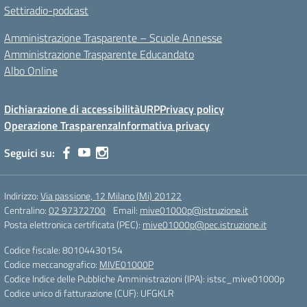
Settiradio-podcast
Amministrazione Trasparente – Scuole Annesse
Amministrazione Trasparente Educandato
Albo Online
Dichiarazione di accessibilità
URP
Privacy policy
Operazione Trasparenza
Informativa privacy
Seguici su:
Indirizzo:
Via passione, 12 Milano (Mi) 20122
Centralino:
02 97372700
Email:
mive01000p@istruzione.it
Posta elettronica certificata (PEC):
mive01000p@pec.istruzione.it
Codice fiscale: 80104430154
Codice meccanografico:
MIVE01000P
Codice Indice delle Pubbliche Amministrazioni (IPA): istsc_mive01000p
Codice unico di fatturazione (CUF): UFGKLR