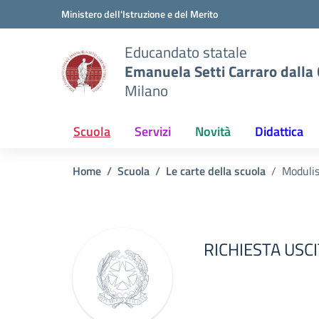
Vai ai contenuti
Vai al menu di navigazione
Vai al footer
Ministero dell'Istruzione e del Merito
Educandato statale
Emanuela Setti Carraro dalla
Milano
Scuola
Servizi
Novità
Didattica
Home
Scuola
Le carte della scuola
Modulis
RICHIESTA US