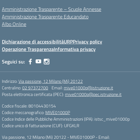
Amministrazione Trasparente – Scuole Annesse
Amministrazione Trasparente Educandato
Albo Online
Dichiarazione di accessibilità
URP
Privacy policy
Operazione Trasparenza
Informativa privacy
Seguici su:
Indirizzo:
Via passione, 12 Milano (Mi) 20122
Centralino:
02 97372700
Email:
mive01000p@istruzione.it
Posta elettronica certificata (PEC):
mive01000p@pec.istruzione.it
Codice fiscale: 80104430154
Codice meccanografico:
MIVE01000P
Codice Indice delle Pubbliche Amministrazioni (IPA): istsc_mive01000p
Codice unico di fatturazione (CUF): UFGKLR
Via passione, 12 Milano (Mi) 20122 - MIVE01000P - Email: