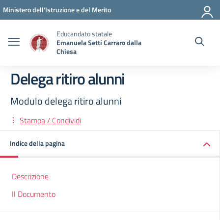
Vai ai contenuti
Vai al menu di navigazione
Vai al footer
Ministero dell'Istruzione e del Merito
Educandato statale
Emanuela Setti Carraro dalla
Chiesa
Delega ritiro alunni
Modulo delega ritiro alunni
Stampa / Condividi
Indice della pagina
Descrizione
Il Documento