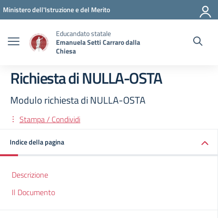
Vai ai contenuti
Vai al menu di navigazione
Vai al footer
Ministero dell'Istruzione e del Merito
Educandato statale
Emanuela Setti Carraro dalla
Chiesa
Richiesta di NULLA-OSTA
Modulo richiesta di NULLA-OSTA
Stampa / Condividi
Indice della pagina
Descrizione
Il Documento