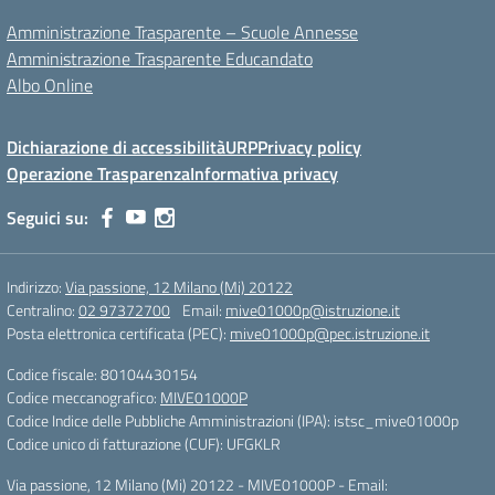
Amministrazione Trasparente – Scuole Annesse
Amministrazione Trasparente Educandato
Albo Online
Dichiarazione di accessibilità
URP
Privacy policy
Operazione Trasparenza
Informativa privacy
Seguici su:
Indirizzo:
Via passione, 12 Milano (Mi) 20122
Centralino:
02 97372700
Email:
mive01000p@istruzione.it
Posta elettronica certificata (PEC):
mive01000p@pec.istruzione.it
Codice fiscale: 80104430154
Codice meccanografico:
MIVE01000P
Codice Indice delle Pubbliche Amministrazioni (IPA): istsc_mive01000p
Codice unico di fatturazione (CUF): UFGKLR
Via passione, 12 Milano (Mi) 20122 - MIVE01000P - Email: