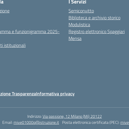
la
I Servizi
zione
Semiconvitto
Biblioteca e archivio storico
Modulistica
amma e funzionigramma 2025-
Registro elettronico Spaggiari
Mensa
 istituzionali
zione Trasparenza
Informativa privacy
Indirizzo:
Via passione, 12 Milano (Mi) 20122
Email:
mive01000p@istruzione.it
Posta elettronica certificata (PEC):
mive