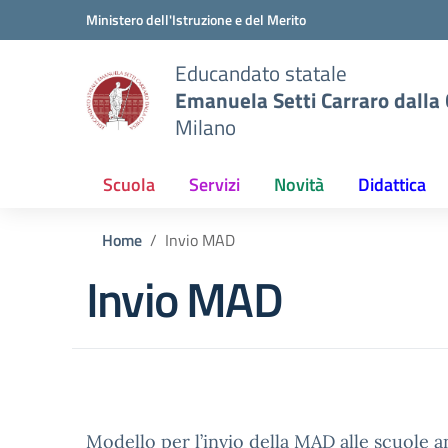
Vai ai contenuti
Vai al menu di navigazione
Vai al footer
Ministero dell'Istruzione e del Merito
Educandato statale
Emanuela Setti Carraro dalla
Milano
Scuola
Servizi
Novità
Didattica
Home
Invio MAD
Invio MAD
Modello per l’invio della MAD alle scuole 