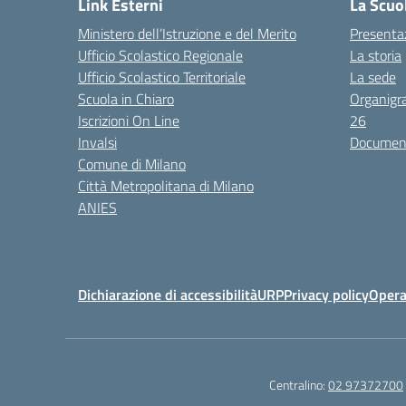
Link Esterni
La Scuo
Ministero dell’Istruzione e del Merito
Presenta
Ufficio Scolastico Regionale
La storia
Ufficio Scolastico Territoriale
La sede
Scuola in Chiaro
Organigr
Iscrizioni On Line
26
Invalsi
Documenti
Comune di Milano
Città Metropolitana di Milano
ANIES
Dichiarazione di accessibilità
URP
Privacy policy
Opera
Centralino:
02 97372700