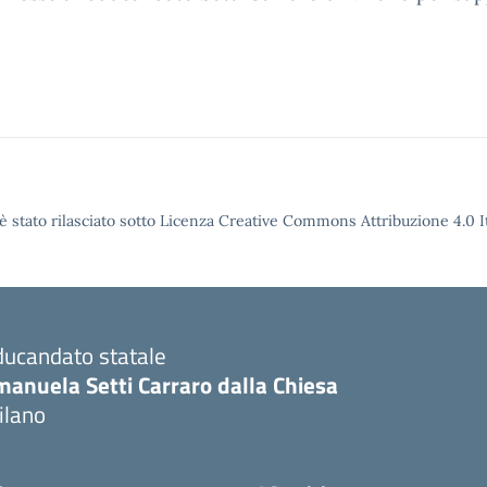
è stato rilasciato sotto Licenza Creative Commons Attribuzione 4.0 It
ducandato statale
manuela Setti Carraro dalla Chiesa
ilano