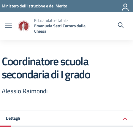
Vai ai contenuti
Vai al menu di navigazione
Vai al footer
Ministero dell'Istruzione e del Merito
Educandato statale
Emanuela Setti Carraro dalla
Chiesa
Coordinatore scuola
secondaria di I grado
Alessio Raimondi
Dettagli