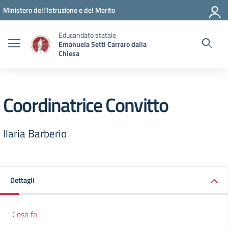
Vai ai contenuti
Vai al menu di navigazione
Vai al footer
Ministero dell'Istruzione e del Merito
Educandato statale
Emanuela Setti Carraro dalla
Chiesa
Coordinatrice Convitto
Ilaria Barberio
Dettagli
Cosa fa