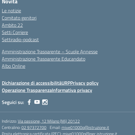
Novità
Le notizie
Comitato genitori
Ambito 22
Setti Corriere
Settiradio-podcast
Amministrazione Trasparente – Scuole Annesse
Amministrazione Trasparente Educandato
Albo Online
Dichiarazione di accessibilità
URP
Privacy policy
Operazione Trasparenza
Informativa privacy
Seguici su:
Indirizzo:
Via passione, 12 Milano (Mi) 20122
Centralino:
02 97372700
Email:
mive01000p@istruzione.it
Posta elettronica certificata (PEC):
mive01000p@pec.istruzione.it