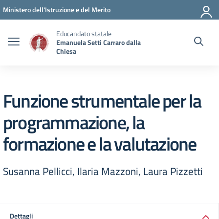
Vai ai contenuti
Vai al menu di navigazione
Vai al footer
Ministero dell'Istruzione e del Merito
Educandato statale
Emanuela Setti Carraro dalla
Chiesa
Funzione strumentale per la
programmazione, la
formazione e la valutazione
Susanna Pellicci, Ilaria Mazzoni, Laura Pizzetti
Dettagli