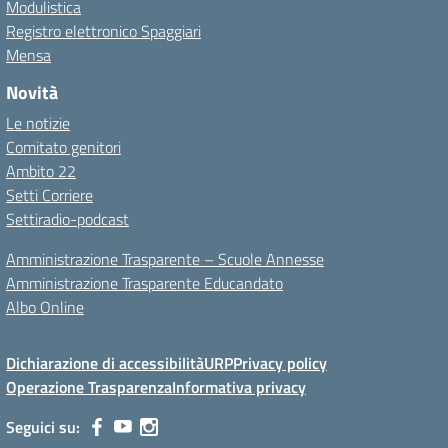
Modulistica
Registro elettronico Spaggiari
Mensa
Novità
Le notizie
Comitato genitori
Ambito 22
Setti Corriere
Settiradio-podcast
Amministrazione Trasparente – Scuole Annesse
Amministrazione Trasparente Educandato
Albo Online
Dichiarazione di accessibilità
URP
Privacy policy
Operazione Trasparenza
Informativa privacy
Seguici su: