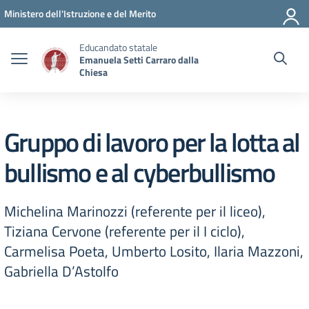
Vai ai contenuti
Vai al menu di navigazione
Vai al footer
Ministero dell'Istruzione e del Merito
Educandato statale
Emanuela Setti Carraro dalla
Chiesa
Gruppo di lavoro per la lotta al
bullismo e al cyberbullismo
Michelina Marinozzi (referente per il liceo),
Tiziana Cervone (referente per il I ciclo),
Carmelisa Poeta, Umberto Losito, Ilaria Mazzoni,
Gabriella D’Astolfo