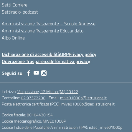
Setti Corriere
Settiradio-podcast
Amministrazione Trasparente – Scuole Annesse
Amministrazione Trasparente Educandato
Albo Online
Dichiarazione di accessibilità
URP
Privacy policy
Operazione Trasparenza
Informativa privacy
Seguici su:
Indirizzo:
Via passione, 12 Milano (Mi) 20122
Centralino:
02 97372700
Email:
mive01000p@istruzione.it
Posta elettronica certificata (PEC):
mive01000p@pec.istruzione.it
Codice fiscale: 80104430154
Codice meccanografico:
MIVE01000P
Codice Indice delle Pubbliche Amministrazioni (IPA): istsc_mive01000p